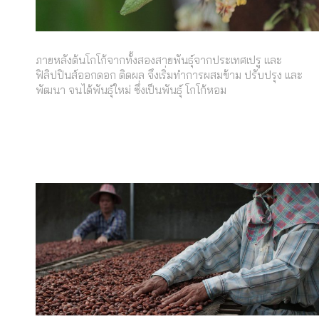
ภายหลังต้นโกโก้จากทั้งสองสายพันธุ์จากประเทศเปรู และ
ฟิลิปปินส์ออกดอก ติดผล จึงเริ่มทำการผสมข้าม ปรับปรุง และ
พัฒนา จนได้พันธุ์ใหม่ ซึ่งเป็นพันธุ์ โกโก้หอม