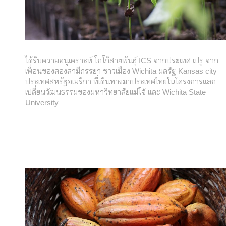
ได้รับความอนุเคราะห์ โกโก้สายพันธุ์ ICS จากประเทศ เปรู จาก
เพื่อนของสองสามีภรรยา ชาวเมือง Wichita มลรัฐ Kansas city
ประเทศสหรัฐอเมริกา ที่เดินทางมาประเทศไทยในโครงการแลก
เปลี่ยนวัฒนธรรมของมหาวิทยาลัยแม่โจ้ และ Wichita State
University