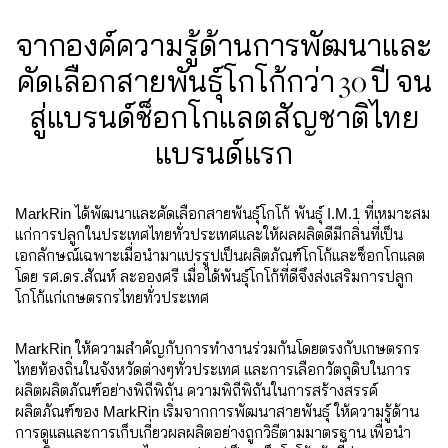
จากองค์ความรู้ด้านการพัฒนาและ
คัดเลือกสายพันธุ์โกโก้กว่า 30 ปี
จน
สู่แบรนด์ช็อกโกแลตสัญชาติไทย
แบรนด์แรก
MarkRin ได้พัฒนาและคัดเลือกสายพันธุ์โกโก้ พันธุ์ I.M.1 ที่เหมาะสม
แก่การปลูกในประเทศไทยทั่วประเทศและให้ผลผลิตดีมีกลิ่นที่เป็น
เอกลักษณ์เฉพาะเมื่อนำมาแปรรูปเป็นผลิตภัณฑ์โกโก้และช็อกโกแลต
โดย รศ.ดร.สัณห์ ละอองศรี เมื่อได้พันธุ์โกโก้ที่ดีจึงส่งเสริมการปลูก
โกโก้แก่เกษตรกรไทยทั่วประเทศ
MarkRin ให้ความสำคัญกับการทำงานร่วมกันโดยตรงกับเกษตรกร
ไทยท้องถิ่นในจังหวัดต่างๆทั่วประเทศ และการเลือกวัตถุดิบในการ
ผลิตผลิตภัณฑ์อย่างพิถีพิถัน ความพิถีพิถันในการสร้างสรรค์
ผลิตภัณฑ์ของ MarkRin เริ่มจากการพัฒนาสายพันธุ์ ให้ความรู้ด้าน
การดูแลและการเก็บเกี่ยวผลผลิตอย่างถูกวิธีตามมาตรฐาน เพื่อนำ