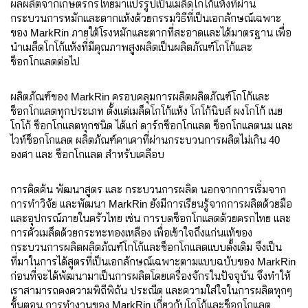
ผลผลิตจากเกษตรกรไทยมาแปรรูปเป็นเมล็ดโกโก้แห้งที่ผ่าน
กระบวนการหมักและตากแห้งด้วยกรรมวิธีที่เป็นเอกลักษณ์เฉพาะ
ของ MarkRin ภายใต้โรงหมักและตากที่สะอาดและได้มาตรฐาน เพื่อ
นำเมล็ดโกโก้แห้งที่มีคุณภาพสูงผลิตเป็นผลิตภัณฑ์โกโก้และ
ช็อกโกแลตต่อไป
ผลิตภัณฑ์ของ MarkRin ครอบคลุมการผลิตผลิตภัณฑ์โกโก้และ
ช็อกโกแลตทุกประเภท ตั้งแต่เมล็ดโกโก้แห้ง โกโก้นิบส์ ผงโกโก้ เนย
โกโก้ ช็อกโกแลตทุกชนิด ได้แก่ ดาร์กช็อกโกแลต ช็อกโกแลตนม และ
ไวท์ช็อกโกแลต ผลิตภัณฑ์คาเคาที่ผ่านกระบวนการผลิตไม่เกิน 40
องศา และ ช็อกโกแลต สำหรับเคลือบ
การคิดค้น พัฒนาสูตร และ กระบวนการผลิต นอกจากการเริ่มจาก
การทำวิจัย และพัฒนา MarkRin ยังมีการเรียนรู้จากการผลิตด้วยมือ
และอุปกรณ์ภายในครัวไทย เช่น การบดช็อกโกแลตด้วยครกไทย และ
การคั่วเมล็ดด้วยกระทะทองเหลือง เพื่อเข้าใจถึงแก่นแท้ของ
กระบวนการผลิตผลิตภัณฑ์โกโก้และช็อกโกแลตแบบดั้งเดิม จึงเป็น
ที่มาในการได้สูตรที่เป็นเอกลักษณ์เฉพาะตามแบบฉบับของ MarkRin
ก่อนที่จะได้พัฒนามาเป็นการผลิตโดยเครื่องจักรในปัจจุบัน จึงทำให้
เราสามารถคงความพิถีพิถัน ประณีต และความใส่ใจในการผลิตทุกๆ
ขั้นตอน การทำงานของ MarkRin เกี่ยวกับโกโก้และช็อกโกแลต