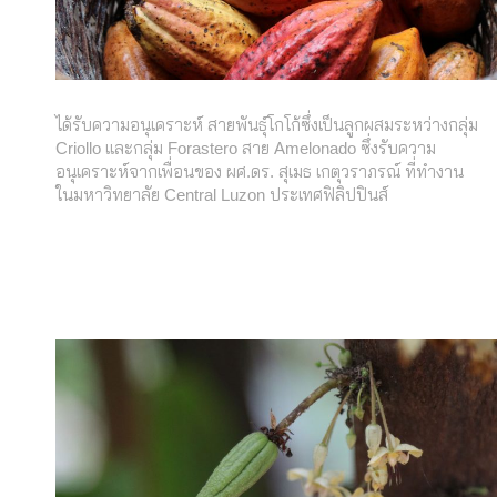
ได้รับความอนุเคราะห์ สายพันธุ์โกโก้ซึ่งเป็นลูกผสมระหว่างกลุ่ม
Criollo และกลุ่ม Forastero สาย Amelonado ซึ่งรับความ
อนุเคราะห์จากเพื่อนของ ผศ.ดร. สุเมธ เกตุวราภรณ์ ที่ทำงาน
ในมหาวิทยาลัย Central Luzon ประเทศฟิลิปปินส์