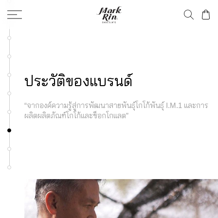
ประวัติของแบรนด์
“จากองค์ความรู้สู่การพัฒนาสายพันธุ์โกโก้พันธุ์ I.M.1 และการ
ผลิตผลิตภัณฑ์โกโก้และช็อกโกแลต”