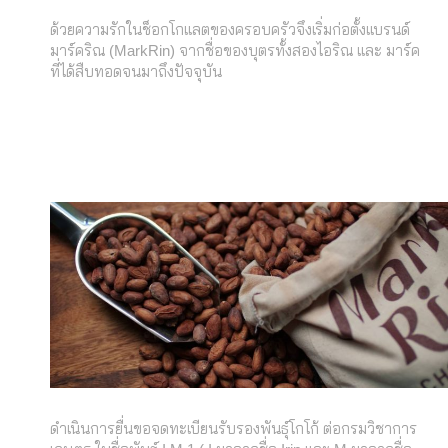
ด้วยความรักในช็อกโกแลตของครอบครัวจึงเริ่มก่อตั้งแบรนด์
มาร์คริณ (MarkRin) จากชื่อของบุตรทั้งสองไอริณ และ มาร์ค
ที่ได้สืบทอดจนมาถึงปัจจุบัน
ดำเนินการยื่นขอจดทะเบียนรับรองพันธุ์โกโก้ ต่อกรมวิชาการ