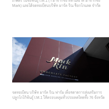
เกษตร ในชื่อพันธุ์ I.M.1 ( I มาจากชื่อ Irin และ M มาจากชื่อ
Mark) และได้จดทะเบียนบริษัท มาร์ค ริณ ช็อกโกแลต จำกัด
จดทะเบียน บริษัท มาร์ค ริณ ฟาร์ม เพื่อขยายการส่งเสริมการ
ปลูกโกโก้พันธุ์ I.M.1 ให้ครอบคลุมทั่วประเทศไทยทั้ง 76 จังหวัด