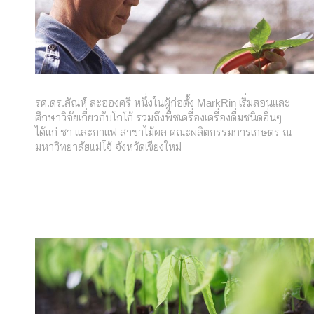
รศ.ดร.สัณห์ ละอองศรี หนึ่งในผู้ก่อตั้ง MarkRin เริ่มสอนและ
ศึกษาวิจัยเกี่ยวกับโกโก้ รวมถึงพืชเครื่องเครื่องดื่มชนิดอื่นๆ
ได้แก่ ชา และกาแฟ สาขาไม้ผล คณะผลิตกรรมการเกษตร ณ
มหาวิทยาลัยแม่โจ้ จังหวัดเชียงใหม่